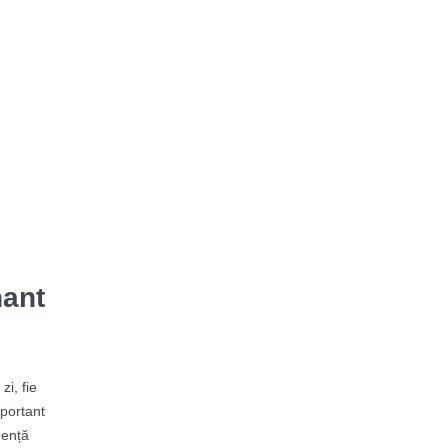
nant
i, fie
mportant
uență