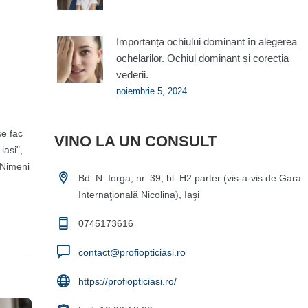
Importanța ochiului dominant în alegerea
ochelarilor. Ochiul dominant și corecția
vederii.
noiembrie 5, 2024
se fac
VINO LA UN CONSULT
iasi",
 Nimeni
Bd. N. Iorga, nr. 39, bl. H2 parter (vis-a-vis de Gara
Internaţională Nicolina), Iaşi
0745173616
contact@profiopticiasi.ro
https://profiopticiasi.ro/