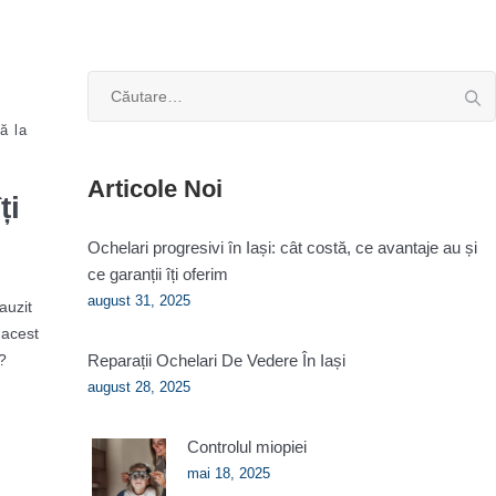
Caută
după:
ă la
Articole Noi
ți
Ochelari progresivi în Iași: cât costă, ce avantaje au și
ce garanții îți oferim
august 31, 2025
auzit
 acest
i?
Reparații Ochelari De Vedere În Iași
august 28, 2025
Controlul miopiei
mai 18, 2025