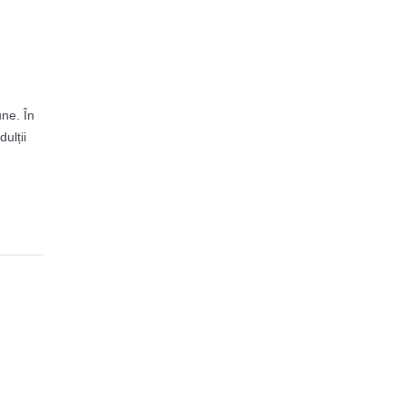
une. În
ulții