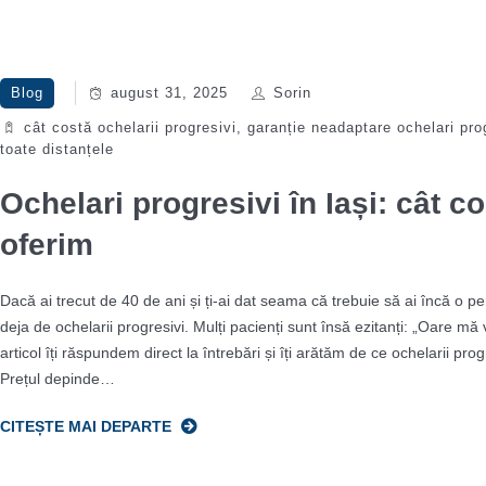
Blog
august 31, 2025
Sorin
cât costă ochelarii progresivi
,
garanție neadaptare ochelari pro
toate distanțele
Ochelari progresivi în Iași: cât co
oferim
Dacă ai trecut de 40 de ani și ți-ai dat seama că trebuie să ai încă o per
deja de ochelarii progresivi. Mulți pacienți sunt însă ezitanți: „Oare mă 
articol îți răspundem direct la întrebări și îți arătăm de ce ochelarii pro
Prețul depinde…
CITEȘTE MAI DEPARTE