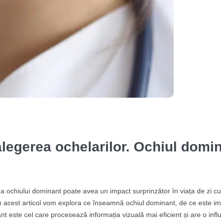
alegerea ochelarilor. Ochiul domi
 ochiului dominant poate avea un impact surprinzător în viața de zi cu z
 În acest articol vom explora ce înseamnă ochiul dominant, de ce este i
t este cel care procesează informația vizuală mai eficient și are o infl