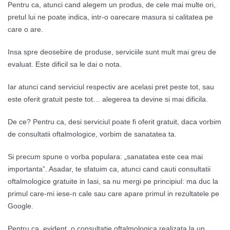
Pentru ca, atunci cand alegem un produs, de cele mai multe ori,
pretul lui ne poate indica, intr-o oarecare masura si calitatea pe
care o are.
Insa spre deosebire de produse, serviciile sunt mult mai greu de
evaluat. Este dificil sa le dai o nota.
Iar atunci cand serviciul respectiv are acelasi pret peste tot, sau
este oferit gratuit peste tot… alegerea ta devine si mai dificila.
De ce? Pentru ca, desi serviciul poate fi oferit gratuit, daca vorbim
de consultatii oftalmologice, vorbim de sanatatea ta.
Si precum spune o vorba populara: „sanatatea este cea mai
importanta”. Asadar, te sfatuim ca, atunci cand cauti consultatii
oftalmologice gratuite in Iasi, sa nu mergi pe principiul: ma duc la
primul care-mi iese-n cale sau care apare primul in rezultatele pe
Google.
Pentru ca, evident, o consultatie oftalmologica realizata la un