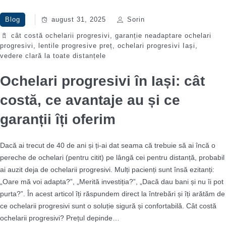
Blog
august 31, 2025
Sorin
cât costă ochelarii progresivi
,
garanție neadaptare ochelari
progresivi
,
lentile progresive preț
,
ochelari progresivi Iași
,
vedere clară la toate distanțele
Ochelari progresivi în Iași: cât
costă, ce avantaje au și ce
garanții îți oferim
Dacă ai trecut de 40 de ani și ți-ai dat seama că trebuie să ai încă o
pereche de ochelari (pentru citit) pe lângă cei pentru distanță, probabil
ai auzit deja de ochelarii progresivi. Mulți pacienți sunt însă ezitanți:
„Oare mă voi adapta?”, „Merită investiția?”, „Dacă dau bani și nu îi pot
purta?”. În acest articol îți răspundem direct la întrebări și îți arătăm de
ce ochelarii progresivi sunt o soluție sigură și confortabilă. Cât costă
ochelarii progresivi? Prețul depinde…