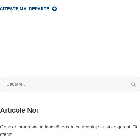
CITEȘTE MAI DEPARTE
Caută
după:
Articole Noi
Ochelari progresivi în Iași: cât costă, ce avantaje au și ce garanții îți
oferim