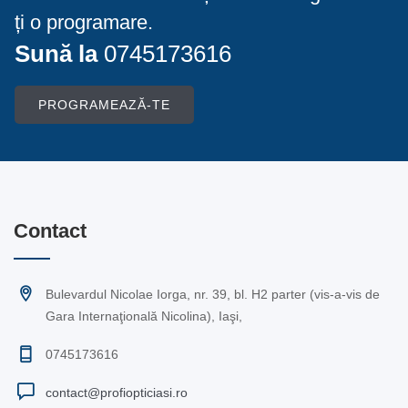
ți o programare.
Sună la
0745173616
PROGRAMEAZĂ-TE
Contact
Bulevardul Nicolae Iorga, nr. 39, bl. H2 parter (vis-a-vis de
Gara Internaţională Nicolina), Iaşi,
0745173616
contact@profiopticiasi.ro