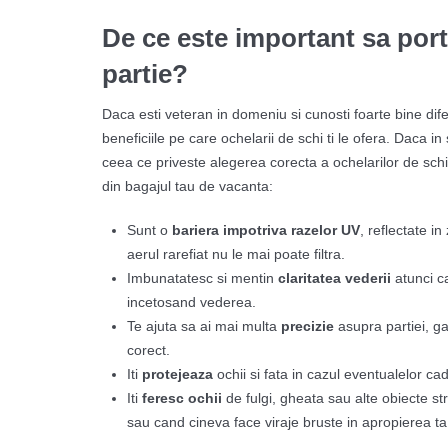
De ce este important sa por
partie?
Daca esti veteran in domeniu si cunosti foarte bine difer
beneficiile pe care ochelarii de schi ti le ofera. Daca in
ceea ce priveste alegerea corecta a ochelarilor de schi 
din bagajul tau de vacanta:
Sunt o
bariera impotriva razelor UV
, reflectate i
aerul rarefiat nu le mai poate filtra.
Imbunatatesc si mentin
claritatea vederii
atunci ca
incetosand vederea.
Te ajuta sa ai mai multa
precizie
asupra partiei, ga
corect.
Iti
protejeaza
ochii si fata in cazul eventualelor ca
Iti
feresc ochii
de fulgi, gheata sau alte obiecte str
sau cand cineva face viraje bruste in apropierea ta 