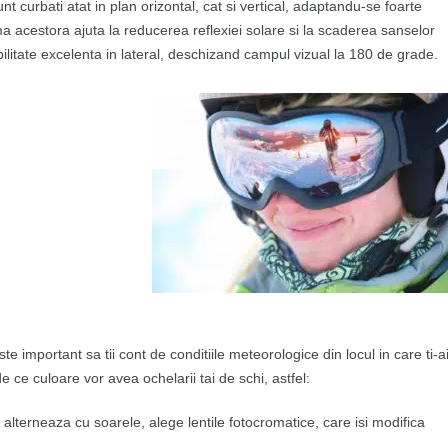
unt curbati atat in plan orizontal, cat si vertical, adaptandu-se foarte
ma acestora ajuta la reducerea reflexiei solare si la scaderea sanselor
ilitate excelenta in lateral, deschizand campul vizual la 180 de grade.
te important sa tii cont de conditiile meteorologice din locul in care ti-a
e ce culoare vor avea ochelarii tai de schi, astfel:
i alterneaza cu soarele, alege lentile fotocromatice, care isi modifica