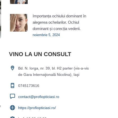
Importanța ochiului dominant în
alegerea ochelarilor. Ochiul
dominant și corecția vederii.
noiembrie 5, 2024
VINO LA UN CONSULT
Bd. N. Iorga, nr. 39, bl. H2 parter (vis-a-vis
de Gara Internaţională Nicolina), Iaşi
0745173616
contact@profiopticiasi.ro
e
https://profiopticiasi.ro/