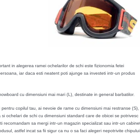
ortant in alegerea ramei ochelarilor de schi este fizionomia fetei
persoana, iar daca esti neatent poti ajunge sa investeti intr-un produs
i snowboard cu dimensiuni mai mari (L), destinate in general barbatilor.
 pentru copilul tau, ai nevoie de rame cu dimensiuni mai restranse (S),
 si ochelari de schi cu dimensiuni standard care de obicei se potrivesc
Noi iti recomandam sa mergi intr-un magazin specializat sau intr-un cabine
usul, astfel incat sa fii sigur ca nu o sa faci alegeri nepotrivite chipului