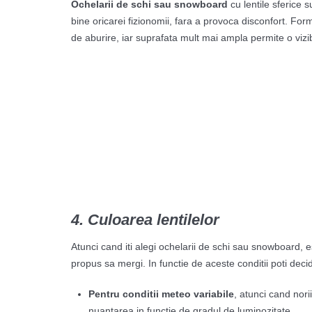
Ochelarii de schi sau snowboard
cu lentile sferice s
bine oricarei fizionomii, fara a provoca disconfort. For
de aburire, iar suprafata mult mai ampla permite o vizib
4. Culoarea lentilelor
Atunci cand iti alegi ochelarii de schi sau snowboard, es
propus sa mergi. In functie de aceste conditii poti decid
Pentru conditii meteo variabile
, atunci cand nori
nuantarea in functie de gradul de luminozitate.