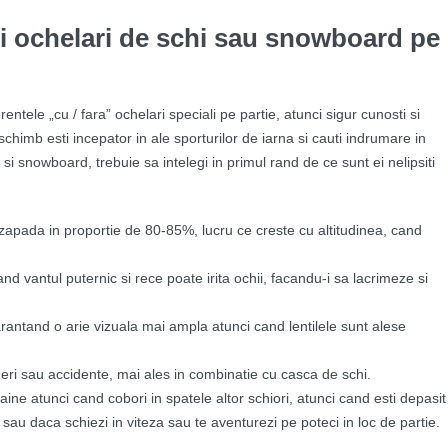
ti ochelari de schi sau snowboard pe
entele „cu / fara” ochelari speciali pe partie, atunci sigur cunosti si
 schimb esti incepator in ale sporturilor de iarna si cauti indrumare in
si snowboard, trebuie sa intelegi in primul rand de ce sunt ei nelipsiti
n zapada in proportie de 80-85%, lucru ce creste cu altitudinea, cand
nd vantul puternic si rece poate irita ochii, facandu-i sa lacrimeze si
rantand o arie vizuala mai ampla atunci cand lentilele sunt alese
deri sau accidente, mai ales in combinatie cu casca de schi.
aine atunci cand cobori in spatele altor schiori, atunci cand esti depasit
sau daca schiezi in viteza sau te aventurezi pe poteci in loc de partie.