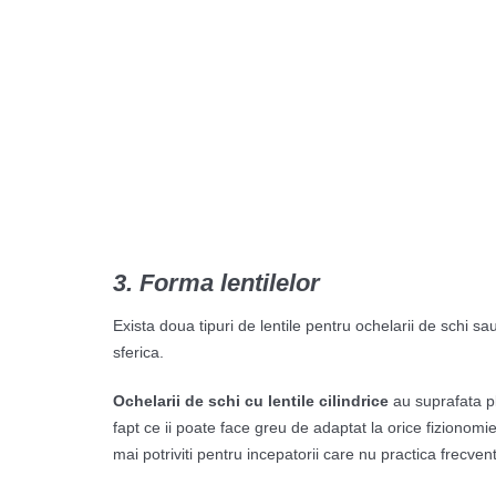
3. Forma lentilelor
Exista doua tipuri de lentile pentru ochelarii de schi sa
sferica.
Ochelarii de schi cu lentile cilindrice
au suprafata pl
fapt ce ii poate face greu de adaptat la orice fizionomi
mai potriviti pentru incepatorii care nu practica frecven