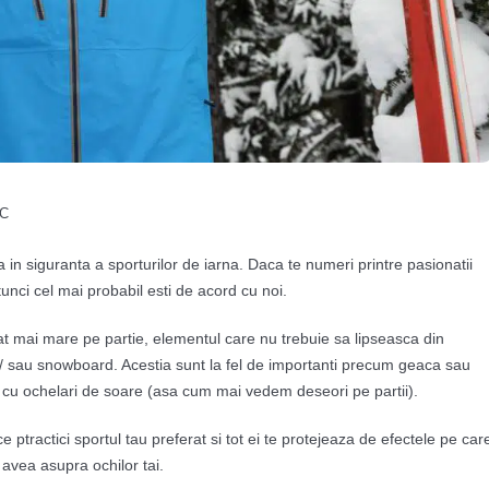
C
a in siguranta a sporturilor de iarna. Daca te numeri printre pasionatii
unci cel mai probabil esti de acord cu noi.
 cat mai mare pe partie, elementul care nu trebuie sa lipseasca din
i / sau snowboard. Acestia sunt la fel de importanti precum geaca sau
ma cu ochelari de soare (asa cum mai vedem deseori pe partii).
e ptractici sportul tau preferat si tot ei te protejeaza de efectele pe car
t avea asupra ochilor tai.