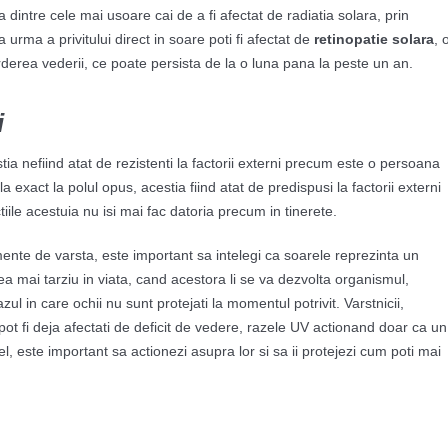
na dintre cele mai usoare cai de a fi afectat de radiatia solara, prin
urma a privitului direct in soare poti fi afectat de
retinopatie solara
, 
derea vederii, ce poate persista de la o luna pana la peste un an.
i
ia nefiind atat de rezistenti la factorii externi precum este o persoana
fla exact la polul opus, acestia fiind atat de predispusi la factorii externi
iile acestuia nu isi mai fac datoria precum in tinerete.
ente de varsta, este important sa intelegi ca soarele reprezinta un
area mai tarziu in viata, cand acestora li se va dezvolta organismul,
zul in care ochii nu sunt protejati la momentul potrivit. Varstnicii,
pot fi deja afectati de deficit de vedere, razele UV actionand doar ca un
el, este important sa actionezi asupra lor si sa ii protejezi cum poti mai