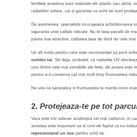
lentilele acestora sunt realizate din plastic sau sticla, 
radiatiilor solare, cat si garantia ca ochii tai sunt proteja
De asemenea, specialistii incurajeaza achizitionarea o
siguranta unei calitati ridicate. Nu te lasa pacalit de ma
parea mai atractive, calitatea lasa de dorit de cele mai 
Un alt motiv pentru care este recomandat sa porti och
ochilor tai
. Stii deja, probabil, ca radiatiile UV afecte
una dintre cele mai sensibile ale fetei, de aceea este im
pentru a-ti conserva cat mai mult timp frumusetea natu
Nu uita ca sanatatea si frumusetea ta merita orice inves
2.
Protejeaza-te pe tot parcu
Vara este intr-adevar anotimpul cel mai calduros, in care
acestea este important sa tii cont de faptul ca nu trebu
reprezentand un risc
pentru ochii tai.