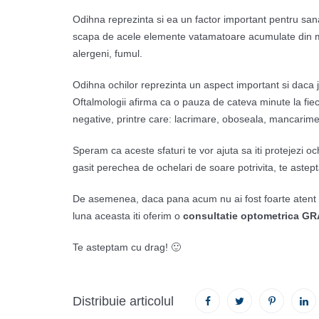
Odihna reprezinta si ea un factor important pentru sana
scapa de acele elemente vatamatoare acumulate din mediu
alergeni, fumul.
Odihna ochilor reprezinta un aspect important si daca j
Oftalmologii afirma ca o pauza de cateva minute la fiecar
negative, printre care: lacrimare, oboseala, mancarime
Speram ca aceste sfaturi te vor ajuta sa iti protejezi och
gasit perechea de ochelari de soare potrivita, te astept
De asemenea, daca pana acum nu ai fost foarte atent cu o
luna aceasta iti oferim o
consultatie optometrica G
Te asteptam cu drag! 🙂
Distribuie articolul