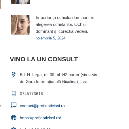
Importanța ochiului dominant în
alegerea ochelarilor. Ochiul
dominant și corecția vederii.
noiembrie 5, 2024
VINO LA UN CONSULT
Bd. N. Iorga, nr. 39, bl. H2 parter (vis-a-vis
de Gara Internaţională Nicolina), Iaşi
0745173616
e
contact@profiopticiasi.ro
https://profiopticiasi.ro/