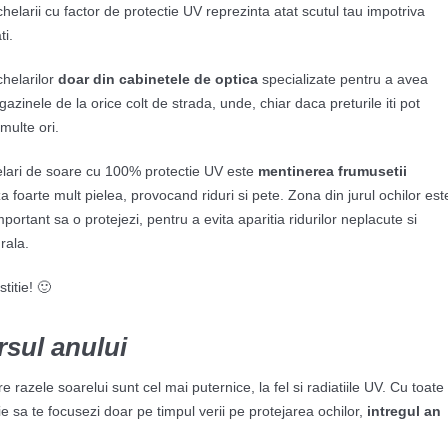
ochelarii cu factor de protectie UV reprezinta atat scutul tau impotriva
ti.
chelarilor
doar din cabinetele de optica
specializate pentru a avea
gazinele de la orice colt de strada, unde, chiar daca preturile iti pot
multe ori.
elari de soare cu 100% protectie UV este
mentinerea frumusetii
aza foarte mult pielea, provocand riduri si pete. Zona din jurul ochilor est
portant sa o protejezi, pentru a evita aparitia ridurilor neplacute si
rala.
titie! 🙂
rsul anului
 razele soarelui sunt cel mai puternice, la fel si radiatiile UV. Cu toate
ie sa te focusezi doar pe timpul verii pe protejarea ochilor,
intregul an