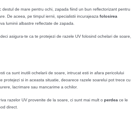
sc destul de mare pentru ochi, zapada fiind un bun reflectorizant pentru
are. De aceea, pe timpul iernii, specialistii incurajeaza
folosirea
va luminii albastre reflectate de zapada.
 deci asigura-te ca te protejezi de razele UV folosind ochelari de soare,
i ca sunt inutili ochelarii de soare, intrucat esti in afara pericolului
 te protejezi si in aceasta situatie, deoarece razele soarelui pot trece cu
de durere, lacrimare sau mancarime a ochilor.
iva razelor UV provenite de la soare, ci sunt mai mult o
perdea
ce le
od direct.