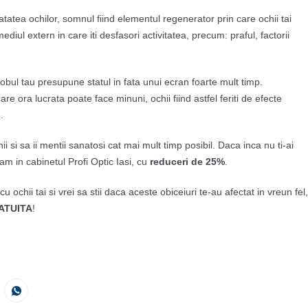
tatea ochilor, somnul fiind elementul regenerator prin care ochii tai
l extern in care iti desfasori activitatea, precum: praful, factorii
obul tau presupune statul in fata unui ecran foarte mult timp.
e ora lucrata poate face minuni, ochii fiind astfel feriti de efecte
.
ii si sa ii mentii sanatosi cat mai mult timp posibil. Daca inca nu ti-ai
am in cabinetul Profi Optic Iasi, cu
reduceri de 25%
.
chii tai si vrei sa stii daca aceste obiceiuri te-au afectat in vreun fel,
RATUITA
!