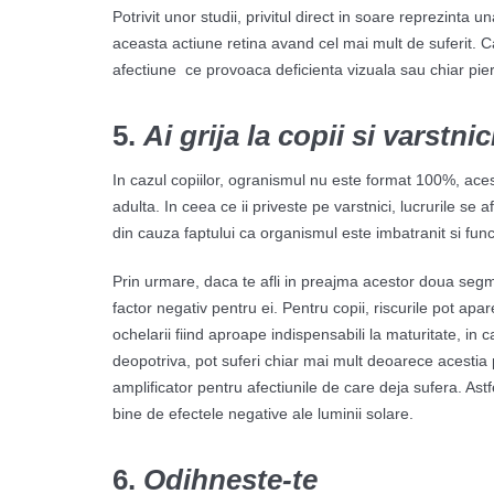
Potrivit unor studii, privitul direct in soare reprezinta u
aceasta actiune retina avand cel mai mult de suferit. Ca 
afectiune ce provoaca deficienta vizuala sau chiar pier
5.
Ai grija la copii si varstnic
In cazul copiilor, ogranismul nu este format 100%, acest
adulta. In ceea ce ii priveste pe varstnici, lucrurile se a
din cauza faptului ca organismul este imbatranit si funct
Prin urmare, daca te afli in preajma acestor doua segm
factor negativ pentru ei. Pentru copii, riscurile pot ap
ochelarii fiind aproape indispensabili la maturitate, in ca
deopotriva, pot suferi chiar mai mult deoarece acestia 
amplificator pentru afectiunile de care deja sufera. Astf
bine de efectele negative ale luminii solare.
6.
Odihneste-te