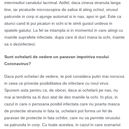
intermediul canalului lacrimal. Astfel, daca cineva stranuta langa
tine, iar picaturile microscopice de saliva iti ating ochiul, virusul
patrunde in corp si ajunge automat si in nas, apoi in gat. Este ca
atunci cand iti pui picaturi in ochi si le simti gustul undeva in
spatele gatului. La fel se intampla si in momentul in care atingi cu
mainile suprafete infectate, dupa care iti duci mana la ochi, inainte
sa o dezinfectezi.
Sunt ochelarii de vedere un paravan impotriva noului
Coronavirus?
Daca porti ochelari de vedere, te poti considera putin mai norocos
in ceea ce priveste posibilitatea de infectare cu noul virus.
Spunem asta pentru ca, de obicei, daca ai ochelarii pe nas, nu
mai ai tendinta sa iti duci atat de des mainile la ochi. In plus, in
cazul in care o persoana posibil infectata care nu poarta masca
de protectie stranuta in fata ta, ochelarii pot forma un fel de
paravan de protectie in fata ochilor, care nu va permite virusului
sa patrunda in corp. Cu toate acestea, in cazul in care scenariul