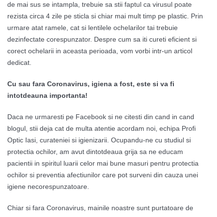
de mai sus se intampla, trebuie sa stii faptul ca virusul poate
rezista circa 4 zile pe sticla si chiar mai mult timp pe plastic. Prin
urmare atat ramele, cat si lentilele ochelarilor tai trebuie
dezinfectate corespunzator. Despre cum sa iti cureti eficient si
corect ochelarii in aceasta perioada, vom vorbi intr-un articol
dedicat.
Cu sau fara Coronavirus, igiena a fost, este si va fi
intotdeauna importanta!
Daca ne urmaresti pe Facebook si ne citesti din cand in cand
blogul, stii deja cat de multa atentie acordam noi, echipa Profi
Optic Iasi, curateniei si igienizarii. Ocupandu-ne cu studiul si
protectia ochilor, am avut dintotdeaua grija sa ne educam
pacientii in spiritul luarii celor mai bune masuri pentru protectia
ochilor si preventia afectiunilor care pot surveni din cauza unei
igiene necorespunzatoare.
Chiar si fara Coronavirus, mainile noastre sunt purtatoare de