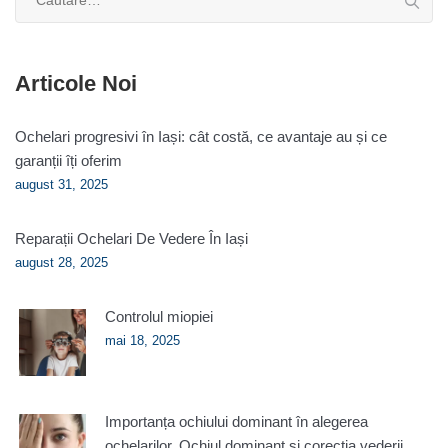
după:
Articole Noi
Ochelari progresivi în Iași: cât costă, ce avantaje au și ce
garanții îți oferim
august 31, 2025
Reparații Ochelari De Vedere În Iași
august 28, 2025
Controlul miopiei
mai 18, 2025
Importanța ochiului dominant în alegerea
ochelarilor. Ochiul dominant și corecția vederii.