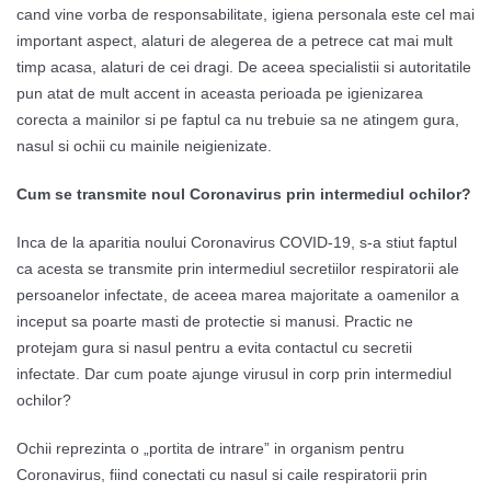
cand vine vorba de responsabilitate, igiena personala este cel mai
important aspect, alaturi de alegerea de a petrece cat mai mult
timp acasa, alaturi de cei dragi. De aceea specialistii si autoritatile
pun atat de mult accent in aceasta perioada pe igienizarea
corecta a mainilor si pe faptul ca nu trebuie sa ne atingem gura,
nasul si ochii cu mainile neigienizate.
Cum se transmite noul Coronavirus prin intermediul ochilor?
Inca de la aparitia noului Coronavirus COVID-19, s-a stiut faptul
ca acesta se transmite prin intermediul secretiilor respiratorii ale
persoanelor infectate, de aceea marea majoritate a oamenilor a
inceput sa poarte masti de protectie si manusi. Practic ne
protejam gura si nasul pentru a evita contactul cu secretii
infectate. Dar cum poate ajunge virusul in corp prin intermediul
ochilor?
Ochii reprezinta o „portita de intrare” in organism pentru
Coronavirus, fiind conectati cu nasul si caile respiratorii prin