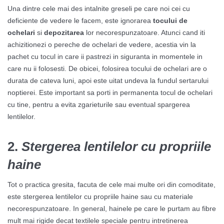
Una dintre cele mai des intalnite greseli pe care noi cei cu
deficiente de vedere le facem, este ignorarea
tocului de
ochelari
si
depozitarea
lor necorespunzatoare. Atunci cand iti
achizitionezi o pereche de ochelari de vedere, acestia vin la
pachet cu tocul in care ii pastrezi in siguranta in momentele in
care nu ii folosesti. De obicei, folosirea tocului de ochelari are o
durata de cateva luni, apoi este uitat undeva la fundul sertarului
noptierei. Este important sa porti in permanenta tocul de ochelari
cu tine, pentru a evita zgarieturile sau eventual spargerea
lentilelor.
2.
Stergerea lentilelor cu propriile
haine
Tot o practica gresita, facuta de cele mai multe ori din comoditate,
este stergerea lentilelor cu propriile haine sau cu materiale
necorespunzatoare. In general, hainele pe care le purtam au fibre
mult mai rigide decat textilele speciale pentru intretinerea