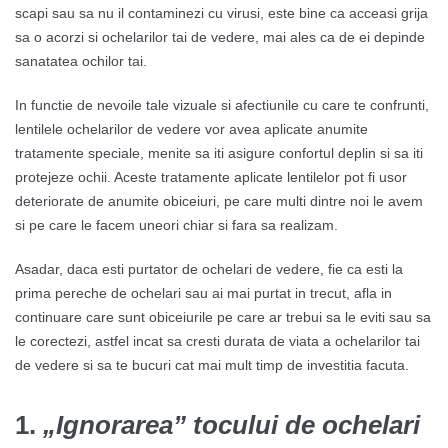
scapi sau sa nu il contaminezi cu virusi, este bine ca acceasi grija
sa o acorzi si ochelarilor tai de vedere, mai ales ca de ei depinde
sanatatea ochilor tai.
In functie de nevoile tale vizuale si afectiunile cu care te confrunti,
lentilele ochelarilor de vedere vor avea aplicate anumite
tratamente speciale, menite sa iti asigure confortul deplin si sa iti
protejeze ochii. Aceste tratamente aplicate lentilelor pot fi usor
deteriorate de anumite obiceiuri, pe care multi dintre noi le avem
si pe care le facem uneori chiar si fara sa realizam.
Asadar, daca esti purtator de ochelari de vedere, fie ca esti la
prima pereche de ochelari sau ai mai purtat in trecut, afla in
continuare care sunt obiceiurile pe care ar trebui sa le eviti sau sa
le corectezi, astfel incat sa cresti durata de viata a ochelarilor tai
de vedere si sa te bucuri cat mai mult timp de investitia facuta.
1.
„Ignorarea” tocului de ochelari