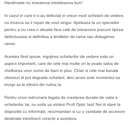
Handmade nu inseamna intotdeauna bun!
In cazul in care ti s-au defectat in vreun mod ochelarii de vedere,
nu incerca sa ii repari de unul singur. Apeleaza la un specialist
pentru a nu crea o situatie fara cale de intoarcere precum lipirea
defectuoasa si definitiva a lentilelor de rama sau distugerea
ramei.
Acestea fiind spuse, ingrijirea ochelarilor de vedere este un
aspect important, care de cele mai multe ori te poate salva de
cheltuirea unor sume de bani in plus. Chiar si cele mai banale
obiceiuri iti pot degrada ochelarii, deci acum este momentul sa
incepi sa le elimini din rutina ta.
Pentru orice indrumare legata de cresterea duratei de viata a
ochelarilor tai, nu exita sa vizitezi Profi Optic Iasi! Noi iti stam la
dispozitie cu informatii, recomandari si cu o varietate de accesorii
destinate intretinerii corecte a acestora.