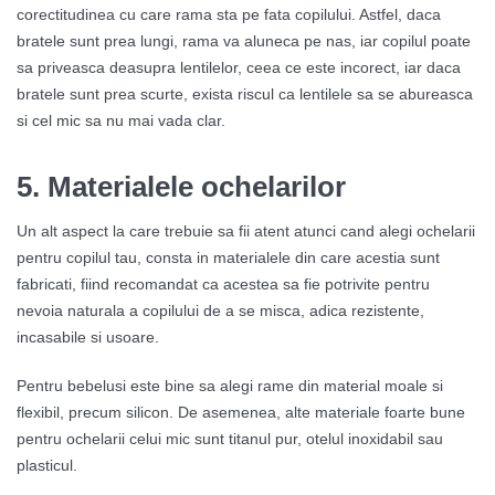
corectitudinea cu care rama sta pe fata copilului. Astfel, daca
bratele sunt prea lungi, rama va aluneca pe nas, iar copilul poate
sa priveasca deasupra lentilelor, ceea ce este incorect, iar daca
bratele sunt prea scurte, exista riscul ca lentilele sa se abureasca
si cel mic sa nu mai vada clar.
5.
Materialele ochelarilor
Un alt aspect la care trebuie sa fii atent atunci cand alegi ochelarii
pentru copilul tau, consta in materialele din care acestia sunt
fabricati, fiind recomandat ca acestea sa fie potrivite pentru
nevoia naturala a copilului de a se misca, adica rezistente,
incasabile si usoare.
Pentru bebelusi este bine sa alegi rame din material moale si
flexibil, precum silicon. De asemenea, alte materiale foarte bune
pentru ochelarii celui mic sunt titanul pur, otelul inoxidabil sau
plasticul.