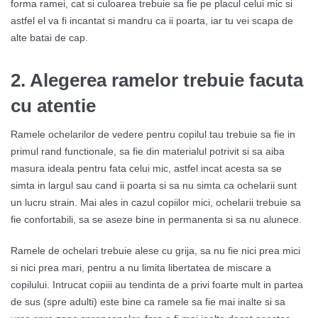
forma ramei, cat si culoarea trebuie sa fie pe placul celui mic si
astfel el va fi incantat si mandru ca ii poarta, iar tu vei scapa de
alte batai de cap.
2.
Alegerea ramelor trebuie facuta
cu atentie
Ramele ochelarilor de vedere pentru copilul tau trebuie sa fie in
primul rand functionale, sa fie din materialul potrivit si sa aiba
masura ideala pentru fata celui mic, astfel incat acesta sa se
simta in largul sau cand ii poarta si sa nu simta ca ochelarii sunt
un lucru strain. Mai ales in cazul copiilor mici, ochelarii trebuie sa
fie confortabili, sa se aseze bine in permanenta si sa nu alunece.
Ramele de ochelari trebuie alese cu grija, sa nu fie nici prea mici
si nici prea mari, pentru a nu limita libertatea de miscare a
copilului. Intrucat copiii au tendinta de a privi foarte mult in partea
de sus (spre adulti) este bine ca ramele sa fie mai inalte si sa