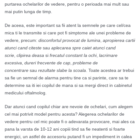
purtarea ochelarilor de vedere, pentru o perioada mai mult sau
mai putin lunga de timp.
De aceea, este important sa fii atent la semnele pe care cel/cea
mica ti le transmite si care pot fi simptome ale unei probleme de
vedere, precum:
disconfortul provocat de lumina
,
apropierea cartii
atunci cand citeste
sau
aplecarea spre caiet atunci cand
scrie
,
clipirea deasa
si
frecatul constant la ochi
,
lacrimare
excesiva
,
dureri frecvente de cap
,
probleme de
concentrare
sau
rezultate slabe la scoala
. Toate acestea ar trebui
sa fie un semnal de alarma pentru tine ca si parinte, care sa te
determine sa iti iei copilul de mana si sa mergi direct in cabinetul
medicului oftalmolog.
Dar atunci cand copilul chiar are nevoie de ochelari, cum alegem
cel mai potrivit model pentru acesta? Alegerea ochelarilor de
vedere pentru cel mic poate fi o adevarata provocare, mai ales ca
pana la varsta de 10-12 ani copiii tind sa fie neatenti si foarte
energici, un astfel de accesoriu putand fi un impediment in calea