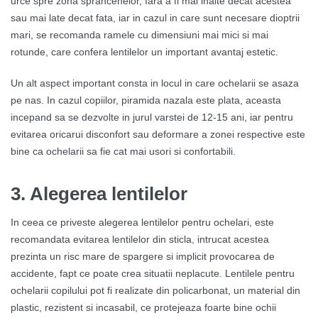
urce spre zona sprancenelor, fara a fi mai inalte decat acestea
sau mai late decat fata, iar in cazul in care sunt necesare dioptrii
mari, se recomanda ramele cu dimensiuni mai mici si mai
rotunde, care confera lentilelor un important avantaj estetic.
Un alt aspect important consta in locul in care ochelarii se asaza
pe nas. In cazul copiilor, piramida nazala este plata, aceasta
incepand sa se dezvolte in jurul varstei de 12-15 ani, iar pentru
evitarea oricarui disconfort sau deformare a zonei respective este
bine ca ochelarii sa fie cat mai usori si confortabili.
3.
Alegerea lentilelor
In ceea ce priveste alegerea lentilelor pentru ochelari, este
recomandata evitarea lentilelor din sticla, intrucat acestea
prezinta un risc mare de spargere si implicit provocarea de
accidente, fapt ce poate crea situatii neplacute. Lentilele pentru
ochelarii copilului pot fi realizate din policarbonat, un material din
plastic, rezistent si incasabil, ce protejeaza foarte bine ochii