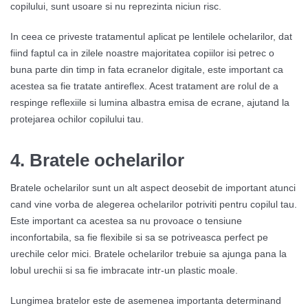
copilului, sunt usoare si nu reprezinta niciun risc.
In ceea ce priveste tratamentul aplicat pe lentilele ochelarilor, dat
fiind faptul ca in zilele noastre majoritatea copiilor isi petrec o
buna parte din timp in fata ecranelor digitale, este important ca
acestea sa fie tratate antireflex. Acest tratament are rolul de a
respinge reflexiile si lumina albastra emisa de ecrane, ajutand la
protejarea ochilor copilului tau.
4.
Bratele ochelarilor
Bratele ochelarilor sunt un alt aspect deosebit de important atunci
cand vine vorba de alegerea ochelarilor potriviti pentru copilul tau.
Este important ca acestea sa nu provoace o tensiune
inconfortabila, sa fie flexibile si sa se potriveasca perfect pe
urechile celor mici. Bratele ochelarilor trebuie sa ajunga pana la
lobul urechii si sa fie imbracate intr-un plastic moale.
Lungimea bratelor este de asemenea importanta determinand