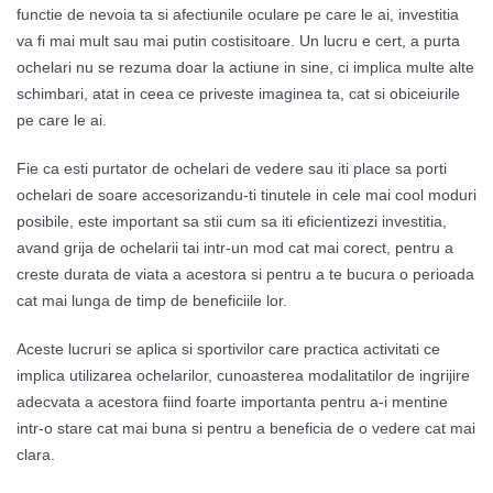
functie de nevoia ta si afectiunile oculare pe care le ai, investitia
va fi mai mult sau mai putin costisitoare. Un lucru e cert, a purta
ochelari nu se rezuma doar la actiune in sine, ci implica multe alte
schimbari, atat in ceea ce priveste imaginea ta, cat si obiceiurile
pe care le ai.
Fie ca esti purtator de ochelari de vedere sau iti place sa porti
ochelari de soare accesorizandu-ti tinutele in cele mai cool moduri
posibile, este important sa stii cum sa iti eficientizezi investitia,
avand grija de ochelarii tai intr-un mod cat mai corect, pentru a
creste durata de viata a acestora si pentru a te bucura o perioada
cat mai lunga de timp de beneficiile lor.
Aceste lucruri se aplica si sportivilor care practica activitati ce
implica utilizarea ochelarilor, cunoasterea modalitatilor de ingrijire
adecvata a acestora fiind foarte importanta pentru a-i mentine
intr-o stare cat mai buna si pentru a beneficia de o vedere cat mai
clara.