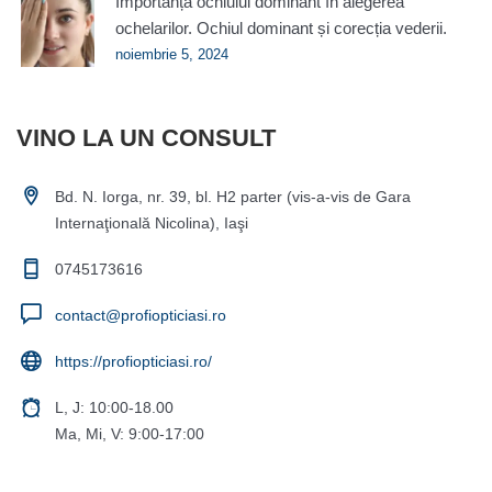
Importanța ochiului dominant în alegerea
ochelarilor. Ochiul dominant și corecția vederii.
noiembrie 5, 2024
VINO LA UN CONSULT
Bd. N. Iorga, nr. 39, bl. H2 parter (vis-a-vis de Gara
Internaţională Nicolina), Iaşi
0745173616
contact@profiopticiasi.ro
https://profiopticiasi.ro/
L, J: 10:00-18.00
Ma, Mi, V: 9:00-17:00