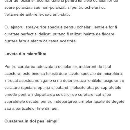
usor de folosit si recomandate si pentru lentilele ochelarilor de
soare polarizati sau non-polarizati si pentru ochelarii cu
tratamente anti-reflex sau anti-static.
Cu ajutorul spray-urilor speciale pentru ochelari, lentilele for fi
curatate perfect si delicat, putand fi utilizat inainte de fiecare
purtare fara a afecta calitatea acestora.
Laveta din microfibra
Pentru curatarea adecvata a ochelarilor, indiferent de tipul
acestora, este bine sa folositi doar lavete speciale din microfibra,
intrucat acestea nu zgarie si nu deterioreaza lentilele, asigurant o
curatare rapida si optima si putand fi folosite atat pe suprafetele
umede pentru indepartarea solutiilor de curatare, cat si pe
suprafetele uscate, pentru indepartarea urmelor lasate de degete
sau a particulelor fine din aer.
Curatarea in doi pasi simpli