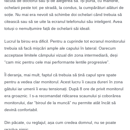
făcută de doctorul său și de alegerea sa. Își purta, cu mândrie,
ochelarii peste tot: pe stradă, la condus, la cumpărături alături de
soție. Nu mai era nevoit să schimbe doi ochelari când trebuia să
citească sau să se uite la ecranul telefonului său inteligent. Avea
totuși o nemulțumire față de ochelarii săi ideali.
Lucrul la birou era dificil. Pentru a cuprinde tot ecranul monitorului
trebuia să facă mișcări ample ale capului în lateral. Oarecum
acceptase limitele câmpului vizual din zona intermediară, deși
“cam mic pentru cele mai performante lentile progresive”.
Îl deranja, mai mult, faptul că trebuia să țină capul spre spate
pentru a vedea clar monitorul. Acest lucru îi cauza dureri în zona
gâtului iar umerii îi erau tensionați. După 8 ore de privit monitorul
era groaznic. I s-a recomandat ridicarea scaunului și coborârea
monitorului, dar “biroul de la muncă” nu permite atât încât să
devină confortabil.
Din păcate, cu reglajul, așa cum credea domnul, nu se poate
rezolva nimic.