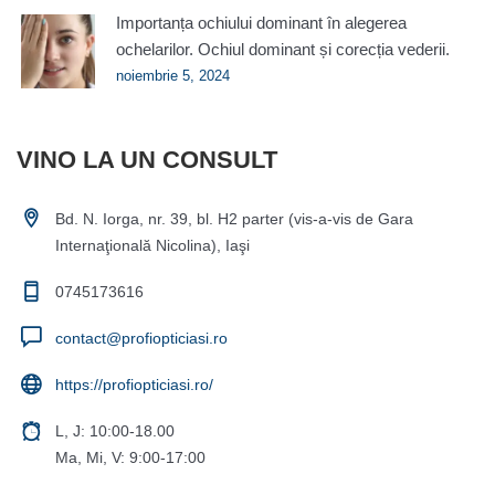
Importanța ochiului dominant în alegerea
ochelarilor. Ochiul dominant și corecția vederii.
noiembrie 5, 2024
VINO LA UN CONSULT
Bd. N. Iorga, nr. 39, bl. H2 parter (vis-a-vis de Gara
Internaţională Nicolina), Iaşi
0745173616
contact@profiopticiasi.ro
https://profiopticiasi.ro/
L, J: 10:00-18.00
Ma, Mi, V: 9:00-17:00