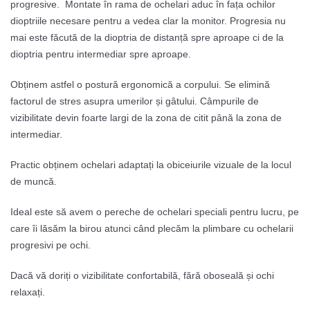
progresive. Montate în rama de ochelari aduc în fața ochilor
dioptriile necesare pentru a vedea clar la monitor. Progresia nu
mai este făcută de la dioptria de distanță spre aproape ci de la
dioptria pentru intermediar spre aproape.
Obținem astfel o postură ergonomică a corpului. Se elimină
factorul de stres asupra umerilor și gâtului. Câmpurile de
vizibilitate devin foarte largi de la zona de citit până la zona de
intermediar.
Practic obținem ochelari adaptați la obiceiurile vizuale de la locul
de muncă.
Ideal este să avem o pereche de ochelari speciali pentru lucru, pe
care îi lăsăm la birou atunci când plecăm la plimbare cu ochelarii
progresivi pe ochi.
Dacă vă doriți o vizibilitate confortabilă, fără oboseală și ochi
relaxați.