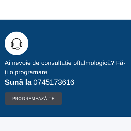
Ai nevoie de consultație oftalmologică? Fă-
ți o programare.
Sună la
0745173616
PROGRAMEAZĂ-TE